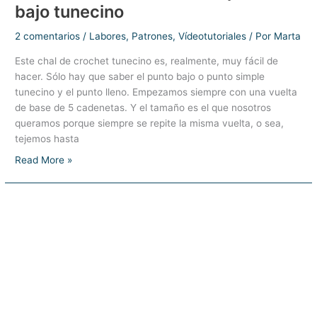
bajo tunecino
2 comentarios
/
Labores
,
Patrones
,
Vídeotutoriales
/ Por
Marta
Este chal de crochet tunecino es, realmente, muy fácil de
hacer. Sólo hay que saber el punto bajo o punto simple
tunecino y el punto lleno. Empezamos siempre con una vuelta
de base de 5 cadenetas. Y el tamaño es el que nosotros
queramos porque siempre se repite la misma vuelta, o sea,
tejemos hasta
Chal
Read More »
de
crochet
tunecino:
punto
bajo
tunecino