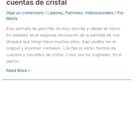
cuentas de cristal
Deja un comentario
/
Labores
,
Patrones
,
Vídeotutoriales
/ Por
Marta
Esta pantalla de ganchillo es muy sencilla y rápida de hacer.
En realidad, es la segunda renovación de la pantalla de una
lámpara que tengo hace muchos años. Aquí podéis ver el
original y el primer «remake». Los flecos están hechos de
cuentas y canutillos de cristal, y aún son los originales. En el
patrón,
Pantalla
Read More »
de
ganchillo
con
flecos
de
cuentas
de
cristal