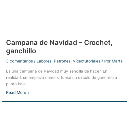
Campana de Navidad – Crochet,
ganchillo
3 comentarios
/
Labores
,
Patrones
,
Vídeotutoriales
/ Por
Marta
Es una campana de Navidad muy sencilla de hacer. En
realidad, se empieza como si fuese un círculo de ganchillo a
punto bajo
Campana
Read More »
de
Navidad
–
Crochet,
ganchillo