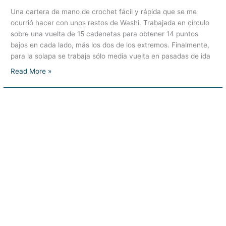
Una cartera de mano de crochet fácil y rápida que se me
ocurrió hacer con unos restos de Washi. Trabajada en círculo
sobre una vuelta de 15 cadenetas para obtener 14 puntos
bajos en cada lado, más los dos de los extremos. Finalmente,
para la solapa se trabaja sólo media vuelta en pasadas de ida
Cartera
Read More »
de
mano
Washi
a
crochet
muy
fácil