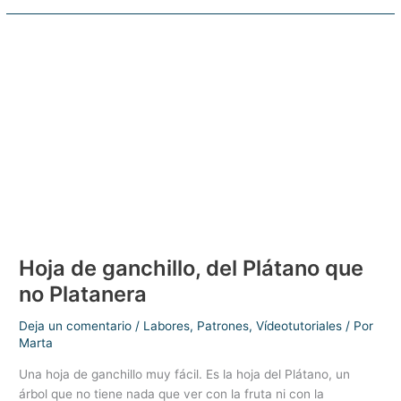
de
punto
de
red
cubierto
Hoja de ganchillo, del Plátano que
no Platanera
Deja un comentario
/
Labores
,
Patrones
,
Vídeotutoriales
/ Por
Marta
Una hoja de ganchillo muy fácil. Es la hoja del Plátano, un
árbol que no tiene nada que ver con la fruta ni con la