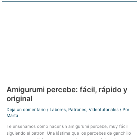
el
sol,
muy
fácil,
en
ganchillo
Amigurumi percebe: fácil, rápido y
original
Deja un comentario
/
Labores
,
Patrones
,
Vídeotutoriales
/ Por
Marta
Te enseñamos cómo hacer un amigurumi percebe, muy fácil
siguiendo el patrón. Una lástima que los percebes de ganchillo