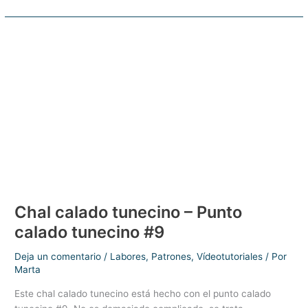
de
punto
calado
tunecino
#1
–
Ganchillo
tunecino
Chal calado tunecino – Punto
calado tunecino #9
Deja un comentario
/
Labores
,
Patrones
,
Vídeotutoriales
/ Por
Marta
Este chal calado tunecino está hecho con el punto calado