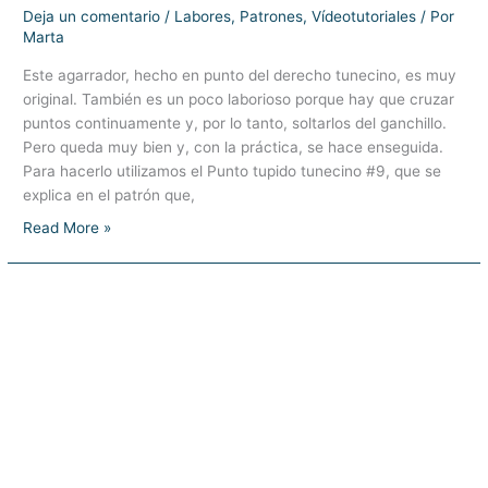
Deja un comentario
/
Labores
,
Patrones
,
Vídeotutoriales
/ Por
Marta
Este agarrador, hecho en punto del derecho tunecino, es muy
original. También es un poco laborioso porque hay que cruzar
puntos continuamente y, por lo tanto, soltarlos del ganchillo.
Pero queda muy bien y, con la práctica, se hace enseguida.
Para hacerlo utilizamos el Punto tupido tunecino #9, que se
explica en el patrón que,
Agarrador
Read More »
punto
cesta
–
Crochet
tunecino
–
Punto
tupido
#9