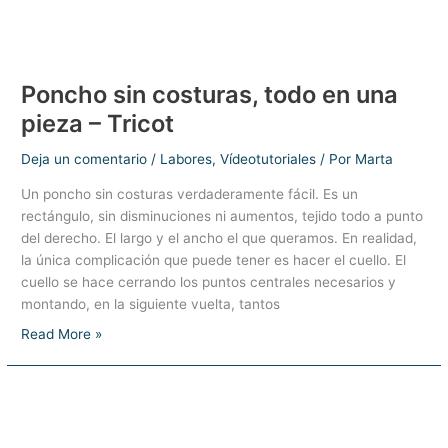
Poncho sin costuras, todo en una
pieza – Tricot
Deja un comentario
/
Labores
,
Vídeotutoriales
/ Por
Marta
Un poncho sin costuras verdaderamente fácil. Es un
rectángulo, sin disminuciones ni aumentos, tejido todo a punto
del derecho. El largo y el ancho el que queramos. En realidad,
la única complicación que puede tener es hacer el cuello. El
cuello se hace cerrando los puntos centrales necesarios y
montando, en la siguiente vuelta, tantos
Poncho
Read More »
sin
costuras,
todo
en
una