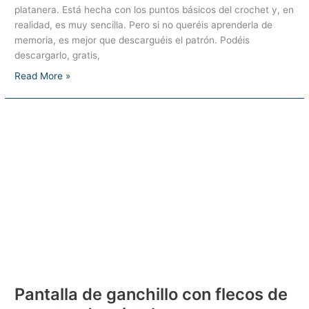
platanera. Está hecha con los puntos básicos del crochet y, en
realidad, es muy sencilla. Pero si no queréis aprenderla de
memoria, es mejor que descarguéis el patrón. Podéis
descargarlo, gratis,
Hoja
Read More »
de
ganchillo,
del
Plátano
que
no
Platanera
Pantalla de ganchillo con flecos de