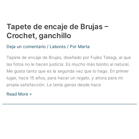
Tapete de encaje de Brujas –
Crochet, ganchillo
Deja un comentario
/
Labores
/ Por
Marta
Tapete de encaje de Brujas, diseñado por Fujiko Takagi, al que
las fotos no le hacen justicia. Es mucho más bonito al natural.
Me gusta tanto que es la segunda vez que lo hago. En primer
lugar, hace 15 años, para hacer un regalo, y ahora para mi
propia satisfacción. Le tenía ganas desde hace
Tapete
Read More »
de
encaje
de
Brujas
–
Crochet,