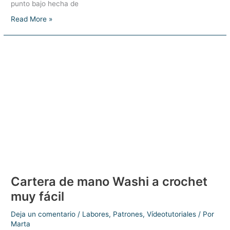
punto bajo hecha de
Manta-
Read More »
Colcha
de
algodón
Cartera de mano Washi a crochet
muy fácil
Deja un comentario
/
Labores
,
Patrones
,
Vídeotutoriales
/ Por
Marta