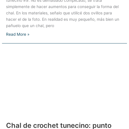
tunecino #9. No es demasiado complicado, se trata
simplemente de hacer aumentos para conseguir la forma del
chal. En los materiales, señalo que utilicé dos ovillos para
hacer el de la foto. En realidad es muy pequeño, más bien un
pañuelo que un chal, pero
Chal
Read More »
calado
tunecino
–
Punto
calado
tunecino
#9
Chal de crochet tunecino: punto