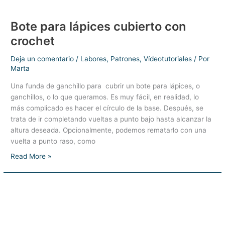
Bote para lápices cubierto con
crochet
Deja un comentario
/
Labores
,
Patrones
,
Vídeotutoriales
/ Por
Marta
Una funda de ganchillo para cubrir un bote para lápices, o
ganchillos, o lo que queramos. Es muy fácil, en realidad, lo
más complicado es hacer el círculo de la base. Después, se
trata de ir completando vueltas a punto bajo hasta alcanzar la
altura deseada. Opcionalmente, podemos rematarlo con una
vuelta a punto raso, como
Bote
Read More »
para
lápices
cubierto
con
crochet