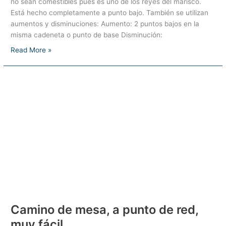
no sean comestibles pues es uno de los reyes del marisco.
Está hecho completamente a punto bajo. También se utilizan
aumentos y disminuciones: Aumento: 2 puntos bajos en la
misma cadeneta o punto de base Disminución:
Amigurumi
Read More »
percebe:
fácil,
rápido
y
original
Camino de mesa, a punto de red,
muy fácil