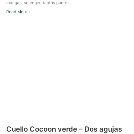
mangas, se cogen tantos puntos
Jersey
Read More »
jacquard
–
Dos
agujas
(calceta,
tricot)
Cuello Cocoon verde – Dos agujas