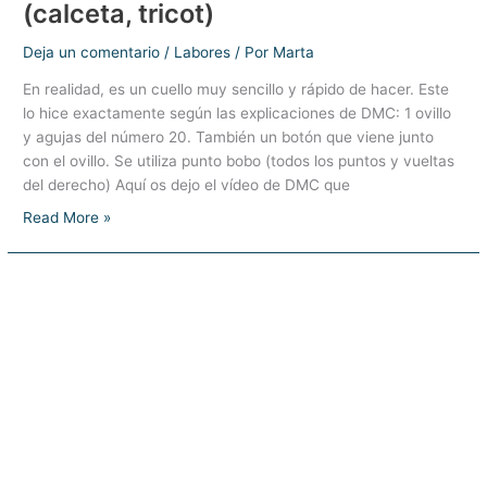
(calceta, tricot)
Deja un comentario
/
Labores
/ Por
Marta
En realidad, es un cuello muy sencillo y rápido de hacer. Este
lo hice exactamente según las explicaciones de DMC: 1 ovillo
y agujas del número 20. También un botón que viene junto
con el ovillo. Se utiliza punto bobo (todos los puntos y vueltas
del derecho) Aquí os dejo el vídeo de DMC que
Cuello
Read More »
Cocoon
verde
–
Dos
agujas
(calceta,
tricot)