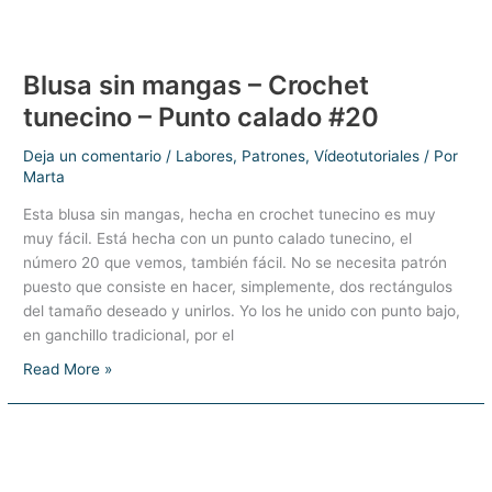
Blusa sin mangas – Crochet
tunecino – Punto calado #20
Deja un comentario
/
Labores
,
Patrones
,
Vídeotutoriales
/ Por
Marta
Esta blusa sin mangas, hecha en crochet tunecino es muy
muy fácil. Está hecha con un punto calado tunecino, el
número 20 que vemos, también fácil. No se necesita patrón
puesto que consiste en hacer, simplemente, dos rectángulos
del tamaño deseado y unirlos. Yo los he unido con punto bajo,
en ganchillo tradicional, por el
Blusa
Read More »
sin
mangas
–
Crochet
tunecino