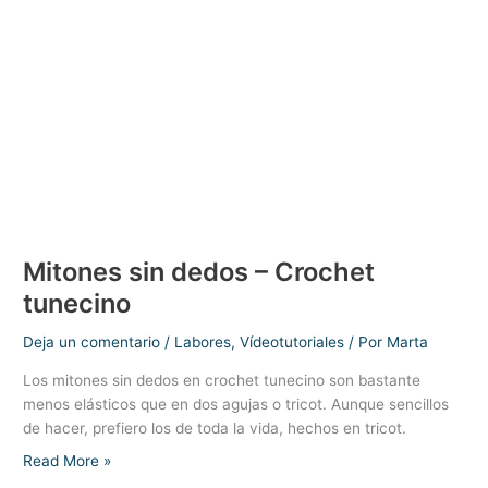
Crochet
tunecino
Mitones sin dedos – Crochet
tunecino
Deja un comentario
/
Labores
,
Vídeotutoriales
/ Por
Marta
Los mitones sin dedos en crochet tunecino son bastante
menos elásticos que en dos agujas o tricot. Aunque sencillos
de hacer, prefiero los de toda la vida, hechos en tricot.
Mitones
Read More »
sin