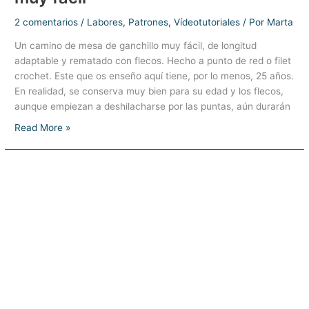
2 comentarios
/
Labores
,
Patrones
,
Vídeotutoriales
/ Por
Marta
Un camino de mesa de ganchillo muy fácil, de longitud
adaptable y rematado con flecos. Hecho a punto de red o filet
crochet. Este que os enseño aquí tiene, por lo menos, 25 años.
En realidad, se conserva muy bien para su edad y los flecos,
aunque empiezan a deshilacharse por las puntas, aún durarán
Camino
Read More »
de
mesa,
a
punto
de
red,
muy
fácil