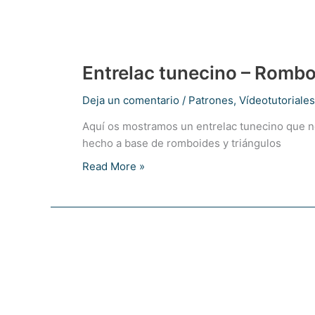
Entrelac tunecino – Rombo
Deja un comentario
/
Patrones
,
Vídeotutoriales
Aquí os mostramos un entrelac tunecino que no
hecho a base de romboides y triángulos
Entrelac
Read More »
tunecino
–
Romboides
–
Crochet
tunecino