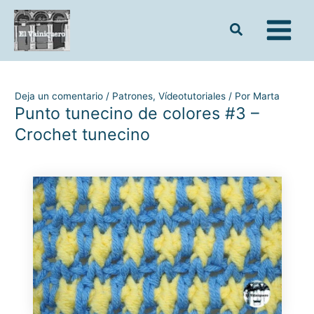
Ir
al
contenido
Deja un comentario
/
Patrones
,
Vídeotutoriales
/ Por
Marta
Punto tunecino de colores #3 –
Crochet tunecino