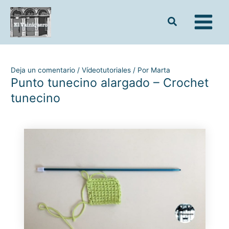
Ir
al
contenido
Deja un comentario
/
Vídeotutoriales
/ Por
Marta
Punto tunecino alargado – Crochet
tunecino