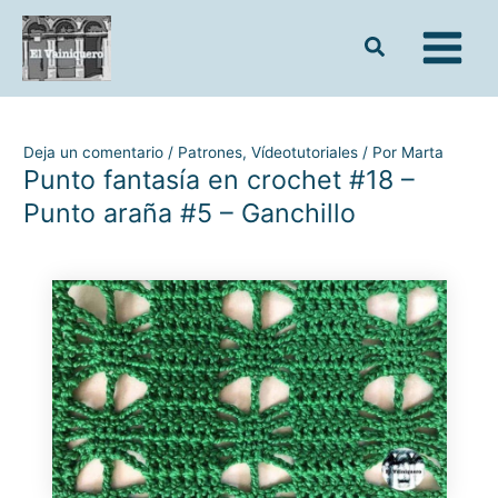
Ir
al
contenido
Deja un comentario
/
Patrones
,
Vídeotutoriales
/ Por
Marta
Punto fantasía en crochet #18 –
Punto araña #5 – Ganchillo