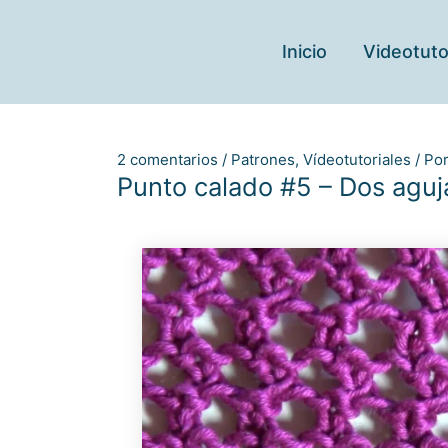
Ir
al
Inicio
Videotuto
contenido
2 comentarios
/
Patrones
,
Vídeotutoriales
/ Po
Punto calado #5 – Dos aguj