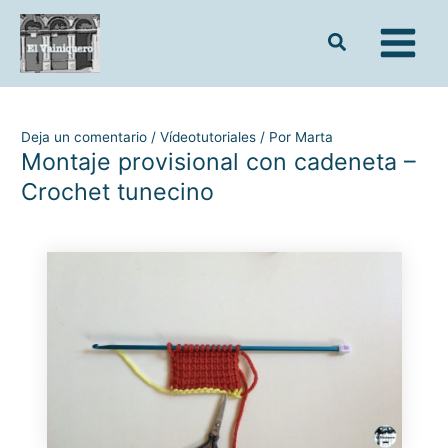
Ir
al
contenido
Deja un comentario
/
Vídeotutoriales
/ Por
Marta
Montaje provisional con cadeneta –
Crochet tunecino